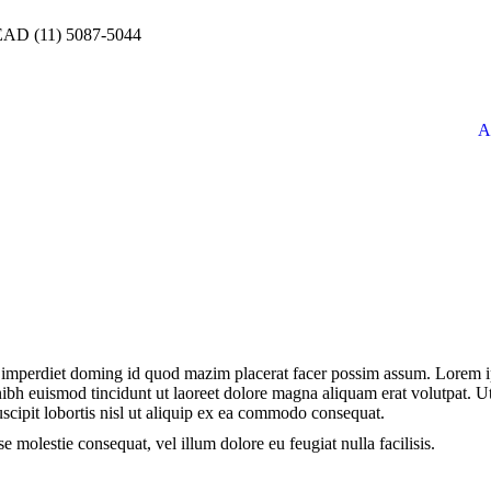
 EAD (11) 5087-5044
A
l imperdiet doming id quod mazim placerat facer possim assum. Lorem 
nibh euismod tincidunt ut laoreet dolore magna aliquam erat volutpat. U
scipit lobortis nisl ut aliquip ex ea commodo consequat.
e molestie consequat, vel illum dolore eu feugiat nulla facilisis.