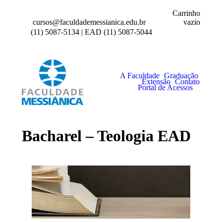
Carrinho
vazio
cursos@faculdademessianica.edu.br
(11) 5087-5134 | EAD (11) 5087-5044
A Faculdade
Graduação
Extensão
Contato
Portal de Acessos
Bacharel – Teologia EAD
.
.